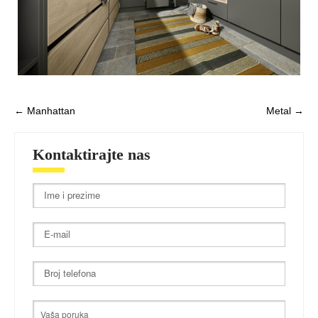
Post
←
Manhattan
Metal
→
navigation
Kontaktirajte nas