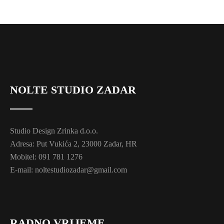
NOLTE STUDIO ZADAR
Studio Design Zrinka d.o.o.
Adresa: Put Vukića 2, 23000 Zadar, HR
Mobitel: 091 781 1276
E-mail: noltestudiozadar@gmail.com
RADNO VRIJEME