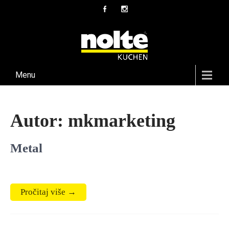
Menu
Autor:
mkmarketing
Metal
Pročitaj više →