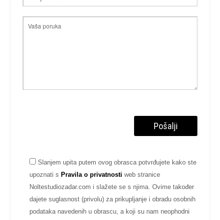
Slanjem upita putem ovog obrasca potvrđujete kako ste
upoznati s
Pravila o privatnosti
web stranice
Noltestudiozadar.com i slažete se s njima. Ovime također
dajete suglasnost (privolu) za prikupljanje i obradu osobnih
podataka navedenih u obrascu, a koji su nam neophodni