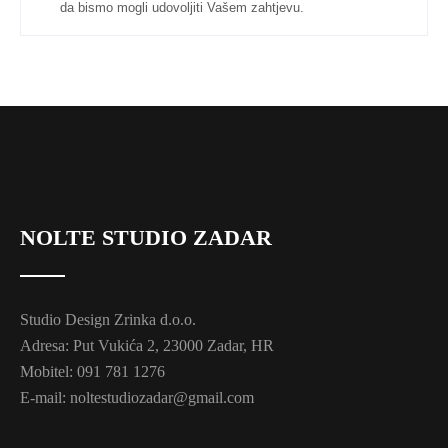
da bismo mogli udovoljiti Vašem zahtjevu.
NOLTE STUDIO ZADAR
Studio Design Zrinka d.o.o.
Adresa: Put Vukića 2, 23000 Zadar, HR
Mobitel: 091 781 1276
E-mail: noltestudiozadar@gmail.com