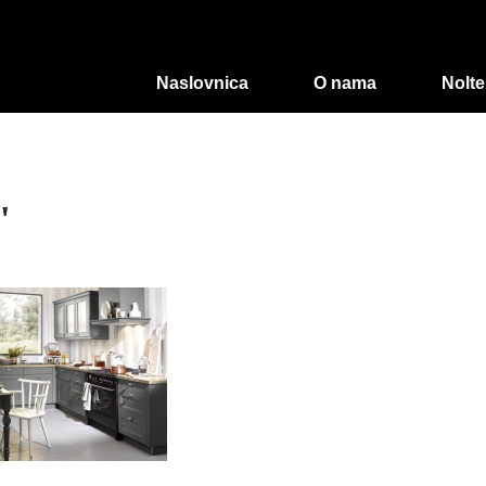
Naslovnica
O nama
Nolte
"