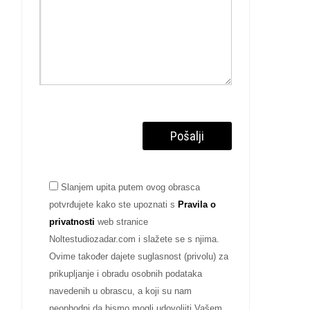
Slanjem upita putem ovog obrasca
potvrđujete kako ste upoznati s
Pravila o
privatnosti
web stranice
Noltestudiozadar.com i slažete se s njima.
Ovime također dajete suglasnost (privolu) za
prikupljanje i obradu osobnih podataka
navedenih u obrascu, a koji su nam
neophodni da bismo mogli udovoljiti Vašem