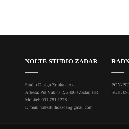
NOLTE STUDIO ZADAR
RADN
Studio Design Zrinka d.o.o.
PON-PET:
Adresa: Put Vukića 2, 23000 Zadar, HR
SUB: 09:
Mobitel: 091 781 1276
E-mail: noltestudiozadar@gmail.com