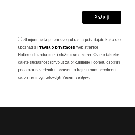
Slanjem upita putem ovog obrasca potvrđujete kako ste
upoznati s
Pravila o privatnosti
web stranice
Noltestudiozadar.com i slažete se s njima. Ovime također
dajete suglasnost (privolu) za prikupljanje i obradu osobnih
podataka navedenih u obrascu, a koji su nam neophodni
da bismo mogli udovoljiti Vašem zahtjevu.