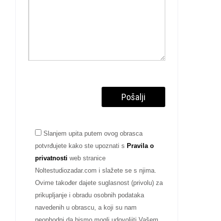
Slanjem upita putem ovog obrasca
potvrđujete kako ste upoznati s
Pravila o
privatnosti
web stranice
Noltestudiozadar.com i slažete se s njima.
Ovime također dajete suglasnost (privolu) za
prikupljanje i obradu osobnih podataka
navedenih u obrascu, a koji su nam
neophodni da bismo mogli udovoljiti Vašem