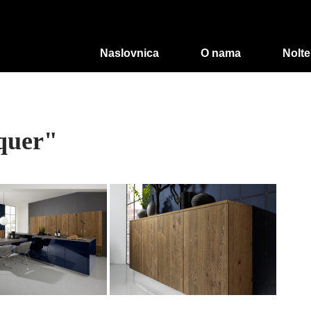
Naslovnica
O nama
Nolte
cquer"