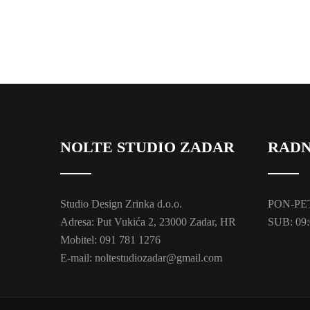
NOLTE STUDIO ZADAR
RADN
Studio Design Zrinka d.o.o.
PON-PET:
Adresa: Put Vukića 2, 23000 Zadar, HR
SUB: 09:
Mobitel: 091 781 1276
E-mail: noltestudiozadar@gmail.com