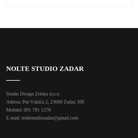
NOLTE STUDIO ZADAR
Studio Design Zrinka d.o.o.
Adresa: Put Vukića 2, 23000 Zadar, HR
Mobitel: 091 781 1276
E-mail: noltestudiozadar@gmail.com