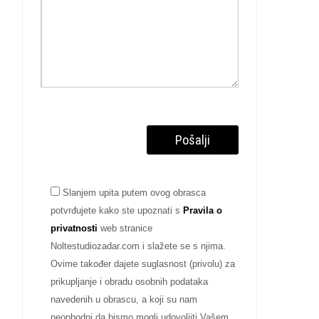
Slanjem upita putem ovog obrasca
potvrđujete kako ste upoznati s
Pravila o
privatnosti
web stranice
Noltestudiozadar.com i slažete se s njima.
Ovime također dajete suglasnost (privolu) za
prikupljanje i obradu osobnih podataka
navedenih u obrascu, a koji su nam
neophodni da bismo mogli udovoljiti Vašem