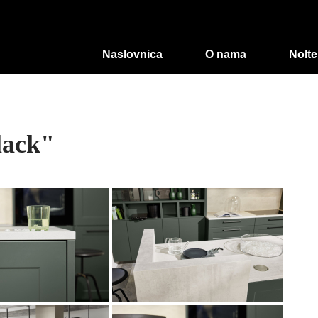
Naslovnica
O nama
Nolte
lack"