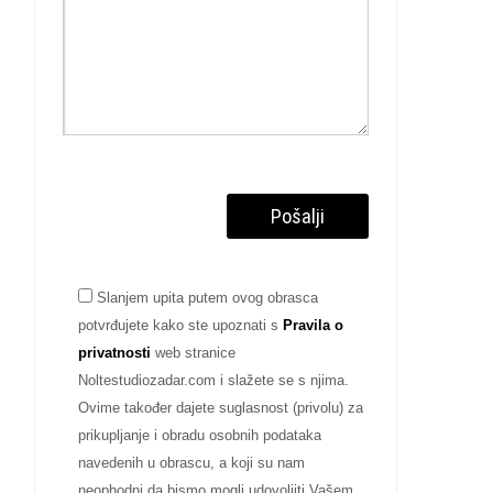
Slanjem upita putem ovog obrasca
potvrđujete kako ste upoznati s
Pravila o
privatnosti
web stranice
Noltestudiozadar.com i slažete se s njima.
Ovime također dajete suglasnost (privolu) za
prikupljanje i obradu osobnih podataka
navedenih u obrascu, a koji su nam
neophodni da bismo mogli udovoljiti Vašem