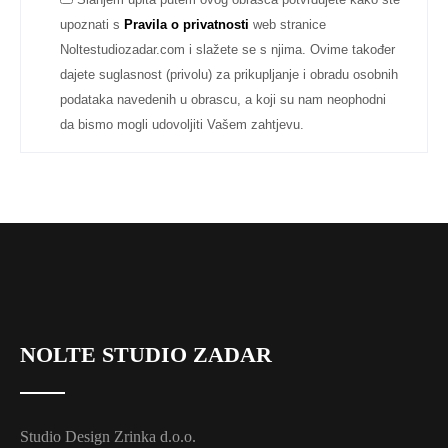
upoznati s
Pravila o privatnosti
web stranice
Noltestudiozadar.com i slažete se s njima. Ovime također
dajete suglasnost (privolu) za prikupljanje i obradu osobnih
podataka navedenih u obrascu, a koji su nam neophodni
da bismo mogli udovoljiti Vašem zahtjevu.
NOLTE STUDIO ZADAR
Studio Design Zrinka d.o.o.