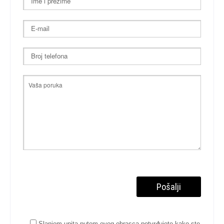
Slanjem upita putem ovog obrasca potvrđujete kako ste