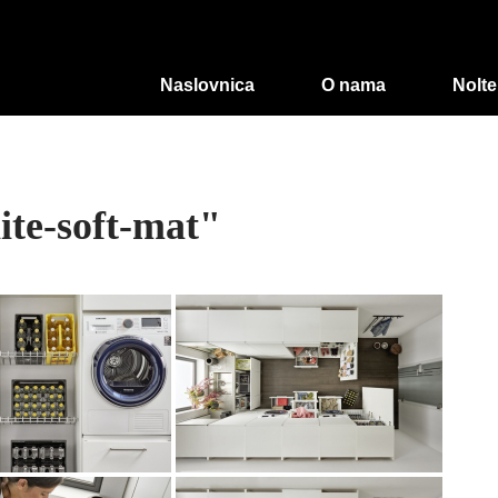
Naslovnica
O nama
Nolte
ite-soft-mat"