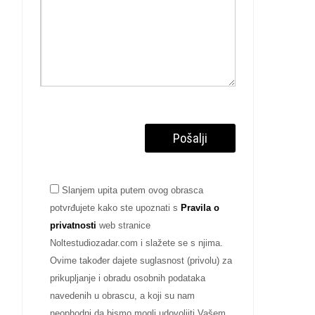
Slanjem upita putem ovog obrasca
potvrđujete kako ste upoznati s
Pravila o
privatnosti
web stranice
Noltestudiozadar.com i slažete se s njima.
Ovime također dajete suglasnost (privolu) za
prikupljanje i obradu osobnih podataka
navedenih u obrascu, a koji su nam
neophodni da bismo mogli udovoljiti Vašem