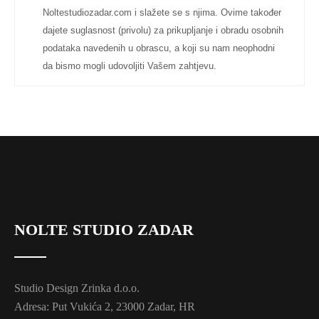
Noltestudiozadar.com i slažete se s njima. Ovime također
dajete suglasnost (privolu) za prikupljanje i obradu osobnih
podataka navedenih u obrascu, a koji su nam neophodni
da bismo mogli udovoljiti Vašem zahtjevu.
NOLTE STUDIO ZADAR
Studio Design Zrinka d.o.o.
Adresa: Put Vukića 2, 23000 Zadar, HR