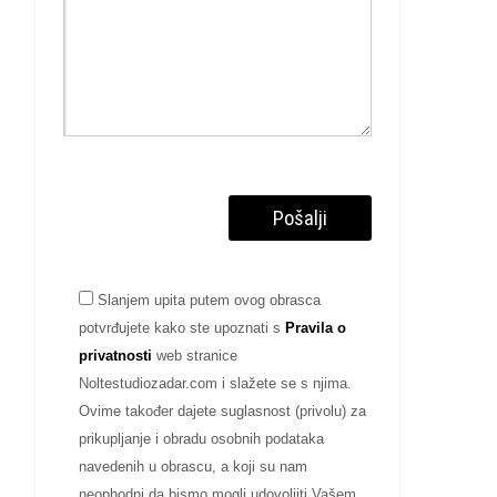
Slanjem upita putem ovog obrasca
potvrđujete kako ste upoznati s
Pravila o
privatnosti
web stranice
Noltestudiozadar.com i slažete se s njima.
Ovime također dajete suglasnost (privolu) za
prikupljanje i obradu osobnih podataka
navedenih u obrascu, a koji su nam
neophodni da bismo mogli udovoljiti Vašem