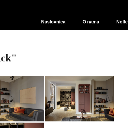
Naslovnica
O nama
Nolte
ack"