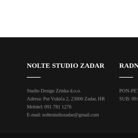
NOLTE STUDIO ZADAR
RADN
Studio Design Zrinka d.o.o.
PON-PET:
Adresa: Put Vukića 2, 23000 Zadar, HR
SUB: 09:
Mobitel: 091 781 1276
E-mail: noltestudiozadar@gmail.com